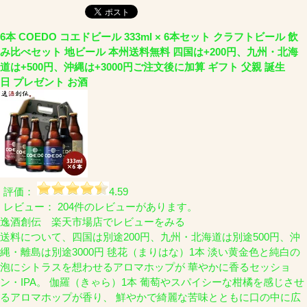
6本 COEDO コエドビール 333ml × 6本セット クラフトビール 飲
み比べセット 地ビール 本州送料無料 四国は+200円、九州・北海
道は+500円、沖縄は+3000円ご注文後に加算 ギフト 父親 誕生
日 プレゼント お酒
評価：
4.59
レビュー： 204件のレビューがあります。
逸酒創伝 楽天市場店でレビューをみる
送料について、四国は別途200円、九州・北海道は別途500円、沖
縄・離島は別途3000円 毬花（まりはな）1本 淡い黄金色と純白の
泡にシトラスを想わせるアロマホップが 華やかに香るセッショ
ン・IPA。 伽羅（きゃら）1本 葡萄やスパイシーな柑橘を感じさせ
るアロマホップが香り、 鮮やかで綺麗な苦味とともに口の中に広