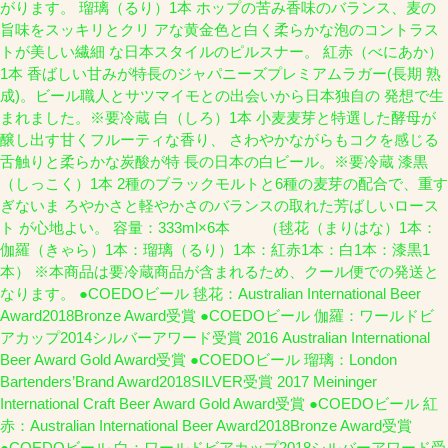
がります。 瑠璃（るり）1本 ホップの苦み香味のバランス、麦の
旨味をスッキリとクリ アな黄金色と白く柔らかな泡のコントラス
トが美しい繊細 な日本スタイルのピルスナー。 紅赤（べにあか）
1本 香ばしい甘みが特長のジャパニーズプレミアムラガー(長期 熟
成)。ビール職人とサツマイモとの出会いから日本独自の 発想で生
まれました。※要冷蔵 白（しろ）1本 小麦麦芽と特選した酵母が
醸し出す甘くフルーティな香り、 さわやかながらもコクを感じる
舌触りと柔らかな炭酸が特 長の日本の白ビール。※要冷蔵 漆黒
（しっこく）1本 2種のブラックモルトと6種の麦芽の配合で、重す
ぎないま ろやかさと軽やかさのバランスの取れた芳ばしいロース
ト が心地よい。 容量：333ml×6本 （毬花（まりはな）1本：
伽羅（きゃら）1本：瑠璃（るり）1本：紅赤1本：白1本：漆黒1
本） ※本商品は要冷蔵商品が含まれるため、クール便での発送と
なります。 ●COEDOビール 毬花：Australian International Beer
Award2018Bronze Award受賞 ●COEDOビール 伽羅：ワールドビ
アカップ2014シルバーアワード受賞 2016 Australian International
Beer Award Gold Award受賞 ●COEDOビール 瑠璃：London
Bartenders’Brand Award2018SILVER受賞 2017 Meininger
International Craft Beer Award Gold Award受賞 ●COEDOビール 紅
赤：Australian International Beer Award2018Bronze Award受賞
●COEDOビール 白：ワールドビアカップ2018シルバーアワード受