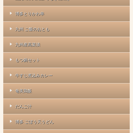
博多とりかわ串
九州 ご飯のおとも
九州産高菜漬
もつ鍋セット
牛すじ煮込みカレー
奄美鶏飯
だんご汁
博多 ごぼう天うどん