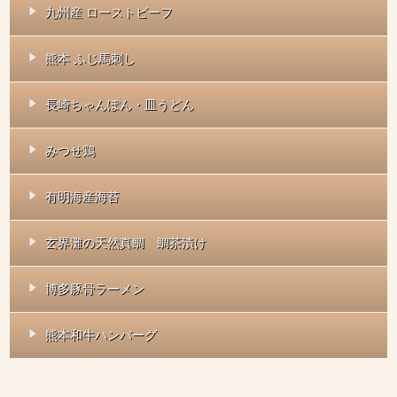
九州産 ローストビーフ
熊本 ふじ馬刺し
長崎ちゃんぽん・皿うどん
みつせ鶏
有明海産海苔
玄界灘の天然真鯛 鯛茶漬け
博多豚骨ラーメン
熊本和牛ハンバーグ