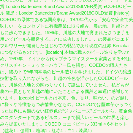
賞 London Bartenders’Brand Award2018SILVER受賞 ●COEDOビー
ル 漆黒：London Bartenders’Brand Award2018GOLD受賞 [history]
COEDOの母体である協同商事は、1970年代から「安心で安全で美
味しい」をコンセプトに有機農業に取り組み、農の地、川越とと
もに歩んできました。1996年、川越の大地で育まれたさつま芋を
用いてビールを醸造することに成功しました。この製品がコエド
ブルワリーが開発したはじめての製品であり現在の紅赤-Beniaka-
につながるものです。 [location] 本物の職人のビール造りを学ぶた
め、1997年、ドイツから代々ブラウマイスターを家業とする4代目
クリスチャン・ミッターバウアー氏を招き、COEDOの職人たち
は、彼の下で5年間本場のビール造りを学びました。ドイツの醸造
技術を取り入れながらも、川越の特色を活かしたCOEDOビール
は、川越の大地との関わりなくして誕生していません。私どもが
農の一員として川越の地にいたことによる偶然と幸運に感謝して
います。 [people] ビールとは本来、色、香り、味わい、のど越し
に様々な特徴をもつ表情豊かなもの。COEDOでは薩摩芋からつく
った世界にも類のない紅赤色の“ジャパニーズ”ビールから、黄金色
のスタンダードであるピルスナーまで幅広いビールの世界と楽し
みを提案いたします。COEDO コエドビール 333ml × 6本セット
（毬花1：伽羅1：瑠璃1：紅赤1：白1：漆黒1）